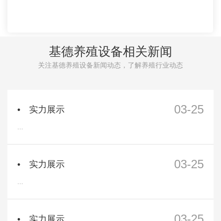
基德养殖设备相关新闻
关注基德养殖设备新闻动态，了解养殖行业动态
03-25
• 实力展示
...
03-25
• 实力展示
...
03-25
• 实力展示